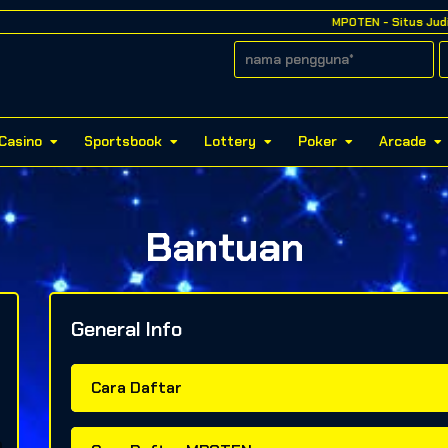
MPOTEN - Situs Judi Online Resmi
Casino
Sportsbook
Lottery
Poker
Arcade
Bantuan
General Info
Cara Daftar