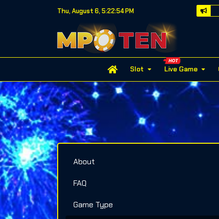
Thu, August 6, 5:22:56 PM
Slot
Live Game
About
FAQ
Game Type