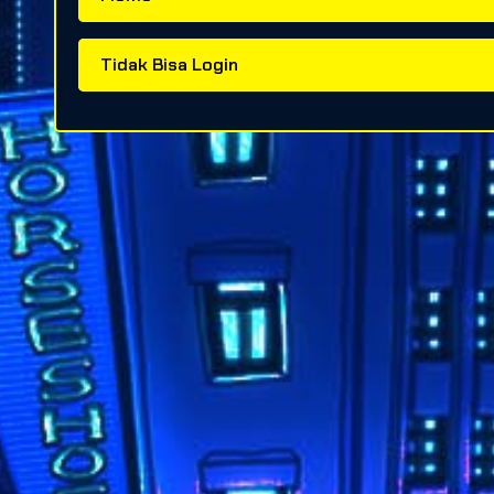
Tidak Bisa Login