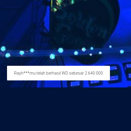
Rayh***mu telah berhasil WD sebesar 2.640.000