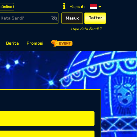
Rupiah
 Paling Lengkap dan Paling Gacor 2026 | Minimal Depo Rp20.000 | Minimal Wi
Daftar
Masuk
Lupa Kata Sandi ?
Berita
Promosi